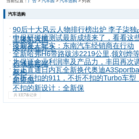
当前位置：
广告
>
汽车园
>
汽车选购
> 列表
汽车选购
90后十大风云人物排行榜出炉 李子柒独
中保研碰撞测试最新成绩来了，看看这
王俊凯入围
疫期复工纪实：东南汽车经销商在行动
没有你在开？
全新哈弗H6带路跋涉2219公里,领刘烨
为保证企业利润率及产品力，丰田再次
长城最西端
云上直通日内瓦全新换代奥迪A3Sportba
架构
不折不扣的911，不折不扣的Turbo车
超带感
不扣的新设计：全新保
共
1
页
7
条记录