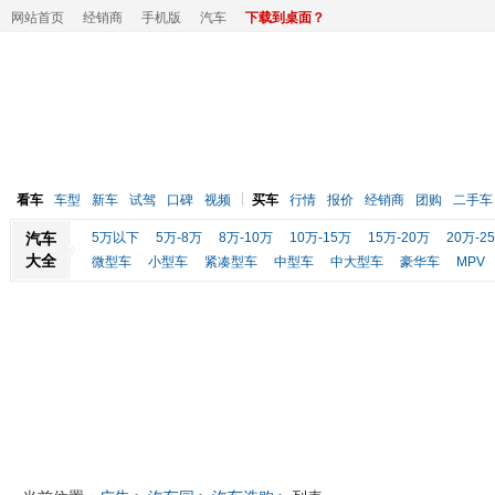
网站首页
经销商
手机版
汽车
下载到桌面？
看车
车型
新车
试驾
口碑
视频
买车
行情
报价
经销商
团购
二手车
汽车
5万以下
5万-8万
8万-10万
10万-15万
15万-20万
20万-2
大全
微型车
小型车
紧凑型车
中型车
中大型车
豪华车
MPV