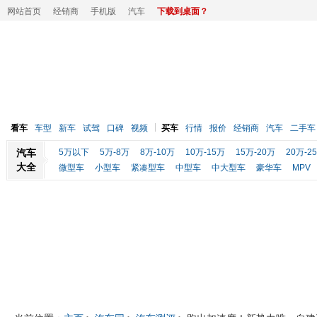
网站首页
经销商
手机版
汽车
下载到桌面？
看车
车型
新车
试驾
口碑
视频
买车
行情
报价
经销商
汽车
二手车
汽车
5万以下
5万-8万
8万-10万
10万-15万
15万-20万
20万-2
大全
微型车
小型车
紧凑型车
中型车
中大型车
豪华车
MPV