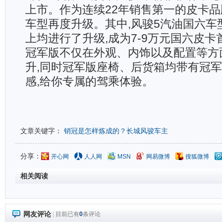
上市。作为连续22年销售第一的皮卡品
车型再度升级。其中,风骏5汽油国六车
上均进行了升级,成为7-9万元国六皮卡
冠军版不仅在外观、内饰以及配置等方
升,同时冠军版座椅、后货箱均带有冠军
感,给你专属的驾乘体验。
文章关键字：
销冠是怎样炼成的？长城风骏车主
分享：
开心网
人人网
MSN
网易微博
搜狐微博
相关阅读
网友评论
|
目前已有
0
条评论