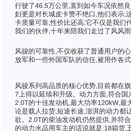
行驶了46.5万公里,直到如今车况依然良好。
妇更是对长城皮卡赞不绝口,他们表示,这辆
卡质量可靠,性价比还高;它不仅是我们
我们的伙伴,十年来陪我们走过了风风
风骏的可靠性,不仅收获了普通用户的心
放军和一些外国军队的信任,被用作各
风骏系列高品质的核心优势,目前都在
7上得以延续和升级。动力方面,符合国
2.0T的十佳发动机,最大功率120kW,最大
论是载人拉货,短途长途,澎湃的动力都
欲。2.0T的柴油发动机仍然提供,并符
的动力水品用车主的话说就是:18箱货,