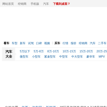
网站首页
经销商
手机版
汽车
下载到桌面？
看车
车型
新车
试驾
口碑
视频
买车
行情
报价
经销商
汽车
二手车
汽车
5万以下
5万-8万
8万-10万
10万-15万
15万-20万
20万-2
大全
微型车
小型车
紧凑型车
中型车
中大型车
豪华车
MPV