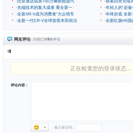
·
比亚迪达成第700万辆新能源汽
·
探索自营充电
·
先端技术的集大成者 看全新一
·
年轻人的“必备
·
全新XR-V成为消费者“大众情车
·
年终抄底 全新一
·
全新一代CR-V全球首搭本田前沿
·
全新红旗H5
网友评论
|
目前已有
0
条评论
正在检查您的登录状态...
评论内容：
输入验证码：