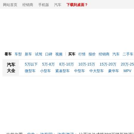
网站首页
经销商
手机版
汽车
下载到桌面？
看车
车型
新车
试驾
口碑
视频
买车
行情
报价
经销商
汽车
二手车
汽车
5万以下
5万-8万
8万-10万
10万-15万
15万-20万
20万-2
大全
微型车
小型车
紧凑型车
中型车
中大型车
豪华车
MPV